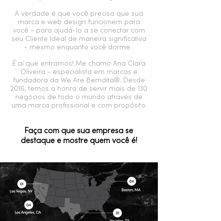
A verdade é que você precisa que sua
marca e web design funcionem para
você - para ajudá-lo a se conectar com
seu Cliente Ideal de maneira significativa
- mesmo enquanto você dorme.
É aí que entramos! Me chamo Ana Clara
Oliveira - especialista em marcas e
fundadora da We Are Bemdita®. Desde
2016, temos a honra de servir mais de 130
negócios de todo o mundo através de
uma marca profissional e com propósito.
Faça com que sua empresa se
destaque e mostre quem você é!